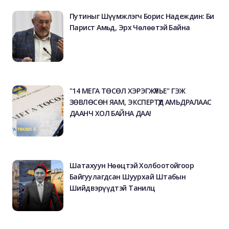
Путиныг Шүүмжлэгч Борис Надеждин: Би
Парист Амьд, Эрх Чөлөөтэй Байна
"14 МЕГА ТӨСӨЛ ХЭРЭГЖҮҮЛЬЕ" ГЭЖ
ЗӨВЛӨСӨН ЯАМ, ЭКСПЕРТҮҮД АМЬДРАЛААС
ДААНЧ ХОЛ БАЙНА ДАА!
Шатахуун Нөөцтэй Холбоотойгоор
Байгуулагдсан Шуурхай Штабын
Шийдвэрүүдтэй Танилц