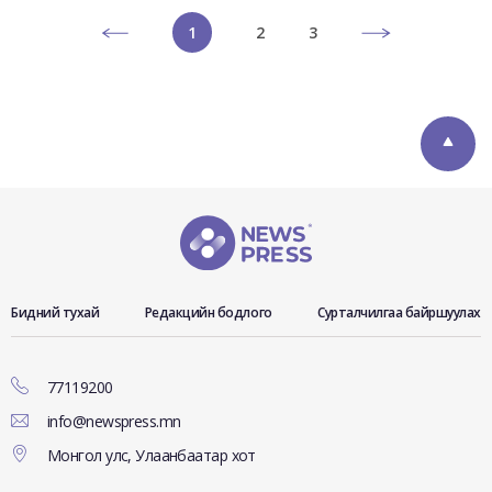
1
2
3
Бидний тухай
Редакцийн бодлого
Сурталчилгаа байршуулах
77119200
info@newspress.mn
Монгол улс, Улаанбаатар хот