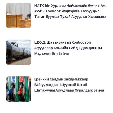
НИТХ-Ын Хурлаар Нийслэлийн Өмчит Аж
Ахуйн Тооцоот Үйлдвэрийн Газруудыг
Татан Буулгах Тухай Асуудлыг Хэлэлцэнэ
ШУУД: Шатахуунтай Холбоотой
Асуудлаар АҮЭБ-Ийн Сайд Г.Дамдинням
Мэдээлэл Өгч Байна
Ерөнхий Сайдын Захирамжаар
Байгуулагдсан Шуурхай Штаб
Шатахууны Асуудлаар Хуралдаж Байна