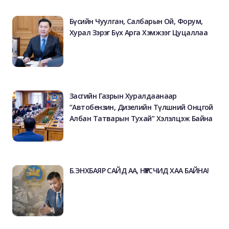
Бүсийн Чуулган, Салбарын Ой, Форум,
Хурал Зэрэг Бүх Арга Хэмжээг Цуцаллаа
Засгийн Газрын Хуралдаанаар
“Автобензин, Дизелийн Түлшний Онцгой
Албан Татварын Тухай” Хэлэлцэж Байна
Б.ЭНХБАЯР САЙД АА, НҮҮРСЧИД ХАА БАЙНА!