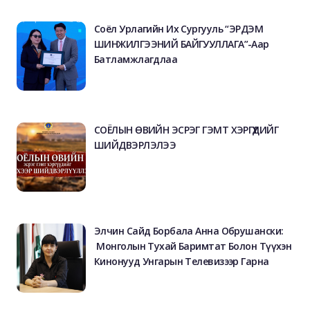
Соёл Урлагийн Их Сургууль “ЭРДЭМ
ШИНЖИЛГЭЭНИЙ БАЙГУУЛЛАГА”-Аар
Батламжлагдлаа
СОЁЛЫН ӨВИЙН ЭСРЭГ ГЭМТ ХЭРГҮҮДИЙГ
ШИЙДВЭРЛЭЛЭЭ
Элчин Сайд Борбала Анна Обрушански:
Монголын Тухай Баримтат Болон Түүхэн
Кинонууд Унгарын Телевизээр Гарна