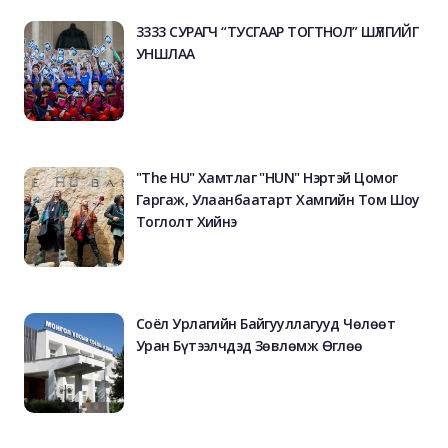
3333 СУРАГЧ “ТУСГААР ТОГТНОЛ” ШҮЛГИЙГ
УНШЛАА
"The HU" Хамтлаг "HUN" Нэртэй Цомог
Гаргаж, Улаанбаатарт Хамгийн Том Шоу
Тоглолт Хийнэ
Соёл Урлагийн Байгууллагууд Чөлөөт
Уран Бүтээлчдэд Зөвлөмж Өглөө