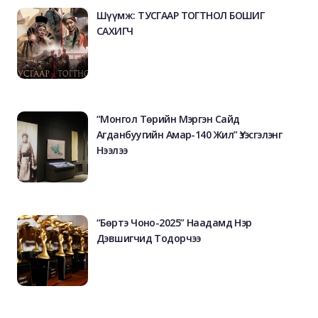
Шүүмж: ТУСГААР ТОГТНОЛ БОШИГ
САХИГЧ
“Монгол Төрийн Мэргэн Сайд
Агданбуугийн Амар-140 Жил” Үзэсгэлэнг
Нээлээ
“Бөртэ Чоно-2025” Наадамд Нэр
Дэвшигчид Тодорчээ