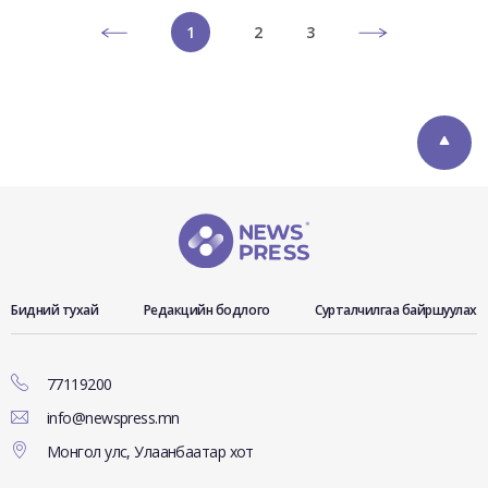
1
2
3
Бидний тухай
Редакцийн бодлого
Сурталчилгаа байршуулах
77119200
info@newspress.mn
Монгол улс, Улаанбаатар хот